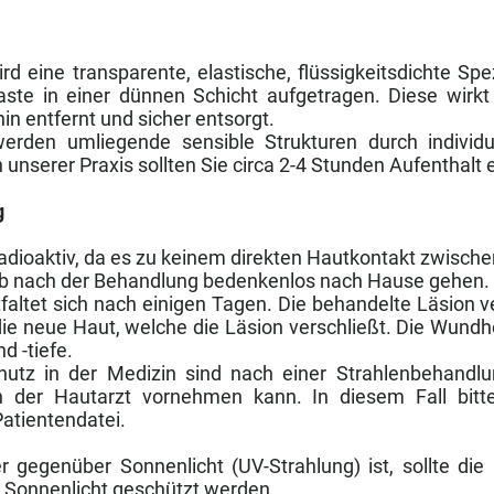
d eine transparente, elastische, flüssigkeitsdichte Spez
aste in einer dünnen Schicht aufgetragen. Diese wirkt 
in entfernt und sicher entsorgt.
werden umliegende sensible Strukturen durch indivi
 unserer Praxis sollten Sie circa 2-4 Stunden Aufenthalt
g
 radioaktiv, da es zu keinem direkten Hautkontakt zwisc
b nach der Behandlung bedenkenlos nach Hause gehen.
altet sich nach einigen Tagen. Die behandelte Läsion ve
die neue Haut, welche die Läsion verschließt. Die Wundheil
d -tiefe.
schutz in der Medizin sind nach einer Strahlenbehandl
 der Hautarzt vornehmen kann. In diesem Fall bitt
Patientendatei.
 gegenüber Sonnenlicht (UV-Strahlung) ist, sollte die 
Sonnenlicht geschützt werden.